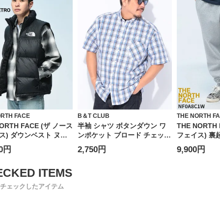
ORTH FACE
B＆T CLUB
THE NORTH F
NORTH FACE (ザ ノース
半袖 シャツ ボタンダウン ワ
THE NORTH
ス) ダウンベスト ヌプ
ンポケット ブロード チェック
フェイス) 裏
ト フード収納 フルジッ
トップス チェック 大きいサイ
パンツ ジョ
00円
2,750円
9,900円
0フィルパワー 1996
ズ メンズ
イント スウェ
 NUPTSE VEST
パンツ NF0A
チェックしたアイテム