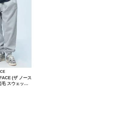
ACE
 FACE (ザ ノース
起毛 スウェット
ガーパンツ ワンポ
ット ボトムス
8C1W