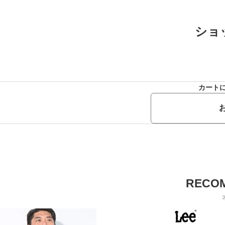
ショ
カート