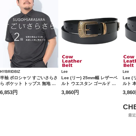
HYBRIDBIZ
Lee
Lee
半袖 ポロシャツ すごいさらさ
Lee (リー) 25mm幅 レザーベ
Lee 
ら ポケット トップス 無地 涼
ルト ウエスタン ゴールド ピ
ルト 
しい 春 夏 大きいサイズ メン
ンバックル 本革 ユニセックス
ミニロ
6,853円
3,860円
3,86
ズ ビジネス
0120599G
12059
最近