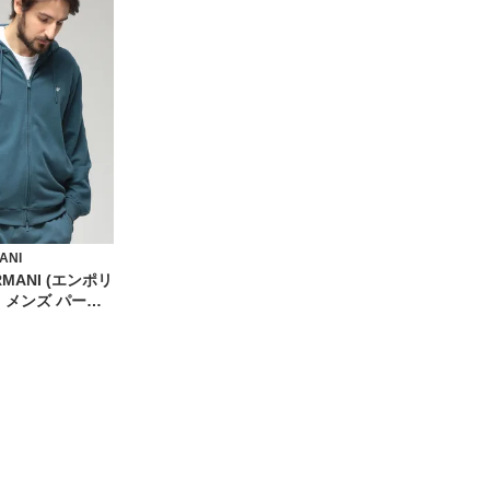
ANI
RMANI (エンポリ
 メンズ パーカ
テープ フルジッ
3AF18887