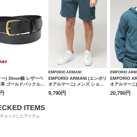
EMPORIO ARMANI
EMPORIO ARM
(リー) 30mm幅 レザーベ
EMPORIO ARMANI (エンポリ
EMPORIO A
本革 ゴールドバックル
オアルマーニ) メンズ ショー
オアルマーニ)
ゴ ユニセックス
トパンツ ロゴテープ ウエスト
ー 長袖 ロゴ
0円
9,790円
20,790円
7
コード ショーツ
プ EAUEM65
EAUEM495AF18887
チェックしたアイテム