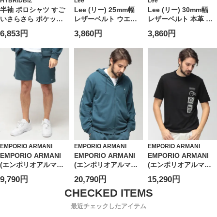
HYBRIDBIZ
Lee
Lee
半袖 ポロシャツ すご
Lee (リー) 25mm幅
Lee (リー) 30mm幅
いさらさら ポケット
レザーベルト ウエス
レザーベルト 本革 ゴ
トップス 無地 涼しい
タン ゴールド ピンバ
ールドバックル ミニ
6,853円
3,860円
3,860円
春 夏 大きいサイズ メ
ックル 本革 ユニセッ
ロゴ ユニセックス
ンズ ビジネス
クス 0120599G
120597
EMPORIO ARMANI
EMPORIO ARMANI
EMPORIO ARMANI
EMPORIO ARMANI
EMPORIO ARMANI
EMPORIO ARMANI
(エンポリオアルマー
(エンポリオアルマー
(エンポリオアルマー
ニ) メンズ ショートパ
ニ) メンズ パーカー
ニ) メンズ Tシャツ 半
9,790円
20,790円
15,290円
ンツ ロゴテープ ウエ
長袖 ロゴテープ フル
袖 プリント＆刺繍 ク
ストコード ショーツ
ジップ
ルーネック カットソ
EAUEM495AF18887
EAUEM653AF18887
ー
最近チェックしたアイテム
EAEM4994AF24470